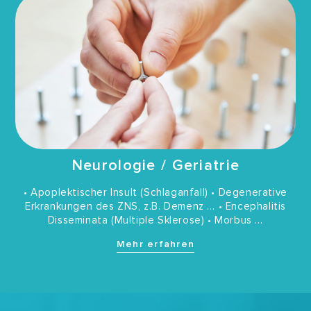
Neurologie / Geriatrie
• Apoplektischer Insult (Schlaganfall) • Degenerative
Erkrankungen des ZNS, z.B. Demenz … • Encephalitis
Disseminata (Multiple Sklerose) • Morbus …
Mehr erfahren