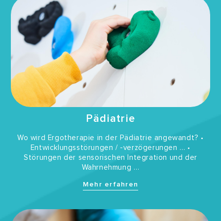
Pädiatrie
Wo wird Ergotherapie in der Pädiatrie angewandt? •
Entwicklungsstörungen / -verzögerungen … •
Störungen der sensorischen Integration und der
Wahrnehmung …
Mehr erfahren