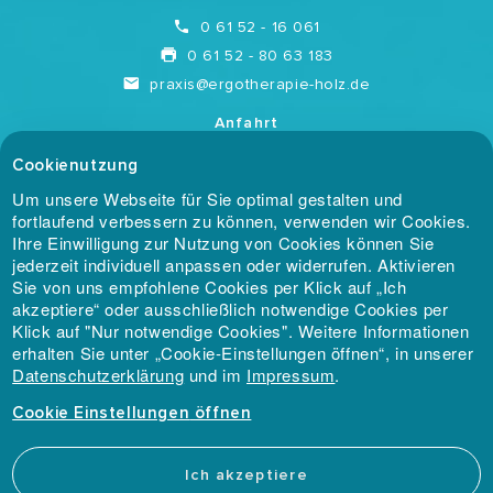
0 61 52 - 16 061
0 61 52 - 80 63 183
praxis@ergotherapie-holz.de
Anfahrt
Cookie Einstellungen
Cookienutzung
Um unsere Webseite für Sie optimal gestalten und
Mitgliedschaften
fortlaufend verbessern zu können, verwenden wir Cookies.
Marketing / Usability
Ihre Einwilligung zur Nutzung von Cookies können Sie
jederzeit individuell anpassen oder widerrufen. Aktivieren
Google Analytics
Sie von uns empfohlene Cookies per Klick auf „Ich
akzeptiere“ oder ausschließlich notwendige Cookies per
Anbieter
Klick auf "Nur notwendige Cookies". Weitere Informationen
Google LLC
erhalten Sie unter „Cookie-Einstellungen öffnen“, in unserer
Zweck
Datenschutzerklärung
und im
Impressum
.
Ein Cookie zur Website-
Analyse von Google. Erzeugt
Cookie Einstellungen
statistische Daten über die
Webauftritt-Nutztung der
Praxis für Ergotherapie & Handrehabilitation HOLZ ©
Besucher.
Ich akzeptiere
2026 ·
Impressum
·
Datenschutz
Datenschutzerklärung-URL