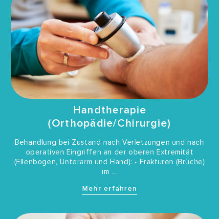
Handtherapie
(Orthopädie/Chirurgie)
Behandlung bei Zustand nach Verletzungen und nach
operativen Eingriffen an der oberen Extremität
(Ellenbogen, Unterarm und Hand): • Frakturen (Brüche)
im …
Mehr erfahren