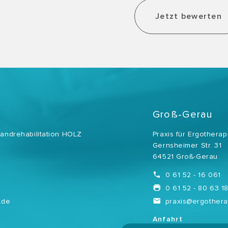
Jetzt bewerten
Groß-Gerau
Handrehabilitation HOLZ
Praxis für Ergothera
Gernsheimer Str. 31
64521 Groß-Gerau
0 61 52 - 16 061
0 61 52 - 80 63 1
.de
praxis@ergothera
Anfahrt