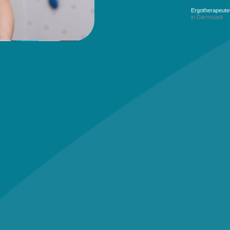
Ergotherapeute
in Darmstadt