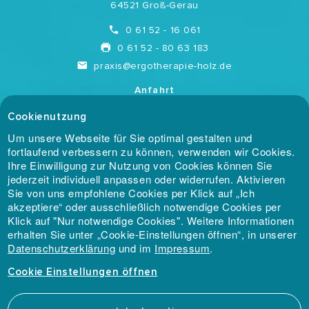
64521 Groß-Gerau
0 61 52 - 16 061
0 61 52 - 80 63 183
praxis@ergotherapie-holz.de
Anfahrt
Cookie Einstellungen
Cookienutzung
Um unsere Webseite für Sie optimal gestalten und
Mitgliedschaften
fortlaufend verbessern zu können, verwenden wir Cookies.
Marketing / Usability
Ihre Einwilligung zur Nutzung von Cookies können Sie
jederzeit individuell anpassen oder widerrufen. Aktivieren
Google Analytics
Sie von uns empfohlene Cookies per Klick auf „Ich
akzeptiere“ oder ausschließlich notwendige Cookies per
Anbieter
Klick auf "Nur notwendige Cookies". Weitere Informationen
Google LLC
erhalten Sie unter „Cookie-Einstellungen öffnen“, in unserer
Zweck
Datenschutzerklärung
und im
Impressum
.
Ein Cookie zur Website-
Analyse von Google. Erzeugt
Cookie Einstellungen
statistische Daten über die
Webauftritt-Nutztung der
Praxis für Ergotherapie & Handrehabilitation HOLZ ©
Besucher.